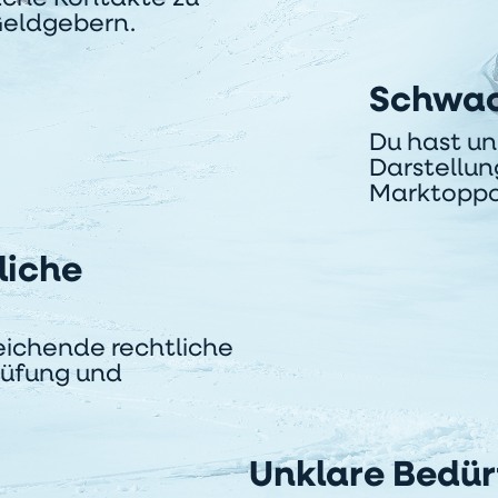
Geldgebern.
Schwac
Du hast u
Darstellun
Marktoppo
liche
eichende rechtliche
rüfung und
Unklare Bedür