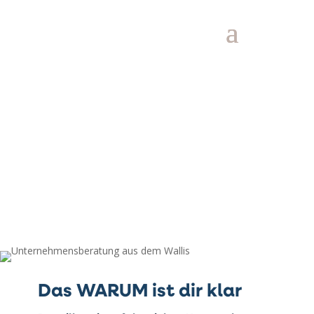
Unternehmensberatung aus
dem Wallis
Du hast die Idee. Wir haben die
Erfahrung, um daraus ein erfolgreiches
Business aufzubauen.
Das WARUM ist dir klar